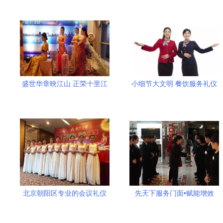
盛世华章映江山 正荣十里江
小细节大文明 餐饮服务礼仪
山TOP级产品亮相，华人之
的无声言语
光许茗时装秀点亮南昌名流
夜宴
北京朝阳区专业的会议礼仪
先天下服务门面•赋能增效
模特服务公司 礼仪服务的艺
——5f精品家电广场全员岗位