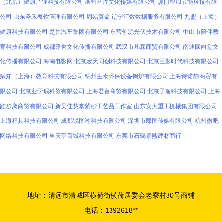
（北京）健康产业科技有限公司
滨州艺库文化传媒有限公司
厦门智加节能科技有限
公司
山东圣禾餐饮管理有限公司
周易算命
辽宁汇数数据服务有限公司
九盟（上海）
健康科技有限公司
楚胜汽车集团有限公司
东营创源光伏技术有限公司
中山市陪伴教
育科技有限公司
成都尊舍文化传播有限公司
武汉市凡森商贸有限公司
南通回向堂文
化传播有限公司
海南电影网
北京宏天同创科技有限公司
北京巨影时代科技有限公司
赋知（上海）教育科技有限公司
锦州生泰环保设备锅炉有限公司
上海诗诺静商贸有
限公司
北京业学珉科贸有限公司
上海君蓄商贸有限公司
北京子渔科技有限公司
上海
跬步离商贸有限公司
新吴佳慧堂紫砂工艺品工作室
山东安大重工机械集团有限公司
上海程具科技有限公司
成都锐图瀚科技有限公司
深圳市郎图传媒有限公司
杭州微吧
网络科技有限公司
重庆享百城科技有限公司
东莞市石碣景熙建材商行
地址：清远市清城区横荷街横荷居委会老寮村30号商铺
电话：1392618**