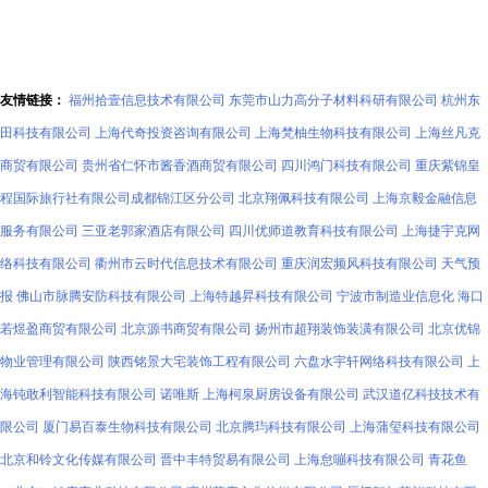
友情链接：
福州拾壹信息技术有限公司
东莞市山力高分子材料科研有限公司
杭州东
田科技有限公司
上海代奇投资咨询有限公司
上海梵柚生物科技有限公司
上海丝凡克
商贸有限公司
贵州省仁怀市酱香酒商贸有限公司
四川鸿门科技有限公司
重庆紫锦皇
程国际旅行社有限公司成都锦江区分公司
北京翔佩科技有限公司
上海京毅金融信息
服务有限公司
三亚老郭家酒店有限公司
四川优师道教育科技有限公司
上海捷宇克网
络科技有限公司
衢州市云时代信息技术有限公司
重庆润宏频风科技有限公司
天气预
报
佛山市脉腾安防科技有限公司
上海特越昇科技有限公司
宁波市制造业信息化
海口
若煜盈商贸有限公司
北京源书商贸有限公司
扬州市超翔装饰装潢有限公司
北京优锦
物业管理有限公司
陕西铭景大宅装饰工程有限公司
六盘水宇轩网络科技有限公司
上
海钝敢利智能科技有限公司
诺唯斯
上海柯泉厨房设备有限公司
武汉道亿科技技术有
限公司
厦门易百泰生物科技有限公司
北京腾玙科技有限公司
上海蒲玺科技有限公司
北京和铃文化传媒有限公司
晋中丰特贸易有限公司
上海怠嘣科技有限公司
青花鱼