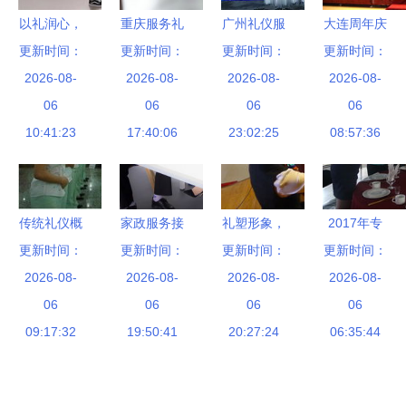
以礼润心，
重庆服务礼
广州礼仪服
大连周年庆
更新时间：
以仪塑形
仪培训严阵
更新时间：
务公司精心
更新时间：
典策划中的
更新时间：
政务接待的
2026-08-
以待 全力
2026-08-
2026-08-
挑选指南
2026-08-
礼仪服务
优雅之道
06
备战“五
06
专业与细节
06
提升仪式感
06
10:41:23
一”文旅服
17:40:06
23:02:25
并重
与品牌形象
08:57:36
务高峰
传统礼仪概
家政服务接
礼塑形象，
2017年专
念的新升华
更新时间：
待礼仪中的
更新时间：
更新时间：
仪赢未来
业服务礼仪
更新时间：
上海礼仪服
2026-08-
2026-08-
沟通艺术
礼仪培训与
2026-08-
实训班课程
2026-08-
务公司推荐
06
以北京席朗
06
礼仪服务的
06
一览表
06
09:17:32
口才培训的
19:50:41
深度融合之
20:27:24
06:35:44
实践为例
道